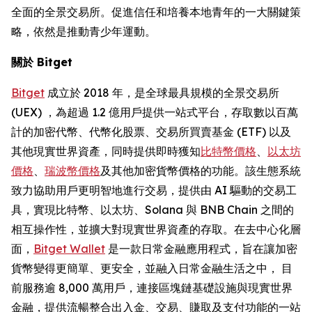
全面的全景交易所。促進信任和培養本地青年的一大關鍵策
略，依然是推動青少年運動。
關於 Bitget
Bitget
成立於 2018 年，是全球最具規模的全景交易所
(UEX) ，為超過 1.2 億用戶提供一站式平台，存取數以百萬
計的加密代幣、代幣化股票、交易所買賣基金 (ETF) 以及
其他現實世界資產，同時提供即時獲知
比特幣價格
、
以太坊
價格
、
瑞波幣價格
及其他加密貨幣價格的功能。該生態系統
致力協助用戶更明智地進行交易，提供由 AI 驅動的交易工
具，實現比特幣、以太坊、Solana 與 BNB Chain 之間的
相互操作性，並擴大對現實世界資產的存取。在去中心化層
面，
Bitget Wallet
是一款日常金融應用程式，旨在讓加密
貨幣變得更簡單、更安全，並融入日常金融生活之中， 目
前服務逾 8,000 萬用戶，連接區塊鏈基礎設施與現實世界
金融，提供流暢整合出入金、交易、賺取及支付功能的一站