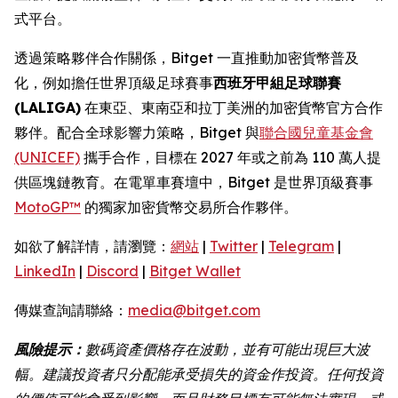
式平台。
透過策略夥伴合作關係，Bitget 一直推動加密貨幣普及
化，例如擔任世界頂級足球賽事
西班牙甲組足球聯賽
(LALIGA)
在東亞、東南亞和拉丁美洲的加密貨幣官方合作
夥伴。配合全球影響力策略，Bitget 與
聯合國兒童基金會
(UNICEF)
攜手合作，目標在 2027 年或之前為 110 萬人提
供區塊鏈教育。在電單車賽壇中，Bitget 是世界頂級賽事
MotoGP™
的獨家加密貨幣交易所合作夥伴。
如欲了解詳情，請瀏覽：
網站
|
Twitter
|
Telegram
|
LinkedIn
|
Discord
|
Bitget Wallet
傳媒查詢請聯絡：
media@bitget.com
風險提示：
數碼資產價格存在波動，並有可能出現巨大波
幅。建議投資者只分配能承受損失的資金作投資。任何投資