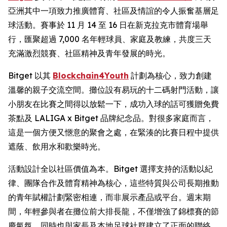
亞洲其中一項致力推廣體育、社區及情誼的令人振奮基層足
球活動。賽事於 11 月 14 至 16 日在新克拉克市體育場舉
行，匯聚超過 7,000 名年輕球員、家庭及教練，共度三天
充滿激烈競賽、社區精神及青年發展的時光。
Bitget 以其
Blockchain4Youth
計劃為核心，致力創建
溫馨的親子交流空間。攤位設有易玩的十二碼射門活動，讓
小朋友在比賽之間得以放鬆一下，成功入球的話可獲贈免費
茶點及 LALIGA x Bitget 品牌紀念品。對很多家庭而言，
這是一個方便又愜意的聚會之處，在緊湊的比賽日程中提供
遮蔭、飲用水和歡樂時光。
活動設計全以社區價值為本。Bitget 選擇支持的活動以紀
律、團隊合作及體育精神為核心，這些特質與公司長期推動
的青年賦權計劃緊密相連，而非展示產品或平台。週末期
間，年輕參與者在攤位前大排長龍，不僅增強了錦標賽的節
慶氣氛，同時也與家長及本地足球社群建立了正面的聯絡