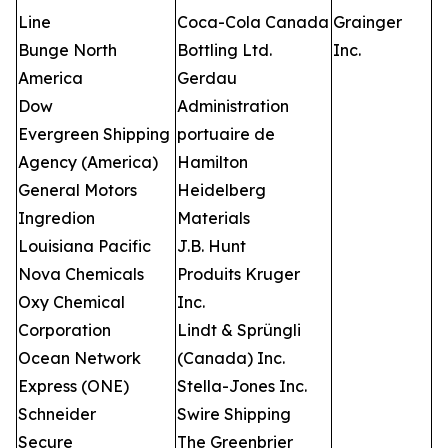
Line
Coca-Cola Canada
Grainger
Bunge North
Bottling Ltd.
Inc.
America
Gerdau
Dow
Administration
Evergreen Shipping
portuaire de
Agency (America)
Hamilton
General Motors
Heidelberg
Ingredion
Materials
Louisiana Pacific
J.B. Hunt
Nova Chemicals
Produits Kruger
Oxy Chemical
Inc.
Corporation
Lindt & Sprüngli
Ocean Network
(Canada) Inc.
Express (ONE)
Stella-Jones Inc.
Schneider
Swire Shipping
Secure
The Greenbrier