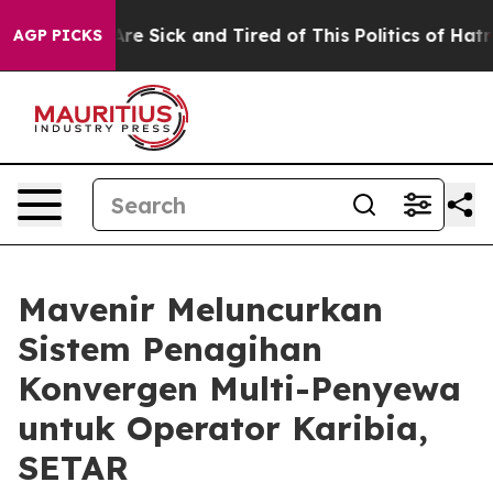
People Are Sick and Tired of This Politics of Hatred”
T
AGP PICKS
Mavenir Meluncurkan
Sistem Penagihan
Konvergen Multi-Penyewa
untuk Operator Karibia,
SETAR