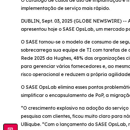
O catálogo de casos de uso de implantação e m
implementação de serviço mais rápido.
DUBLIN, Sept. 03, 2025 (GLOBE NEWSWIRE) -- A 
apresentou hoje o SASE OpsLab, um mercado pa
O SASE tornou-se o modelo de consumo de segu
sobrecarrega sua equipe de TI com tarefas de 
Rede 2025
da Hughes, 48% das organizações cit
para gerenciar vários fornecedores e, ao mesmo
risco operacional e reduzem a própria agilidad
O SASE OpsLab elimina esses pontos problemáti
simplificar o encapsulamento de PoP, a migraçã
“O crescimento explosivo na adoção do serviço
pesquisa com clientes, ficou muito claro para 
UBiqube. “Com o lançamento do SASE OpsLab, re