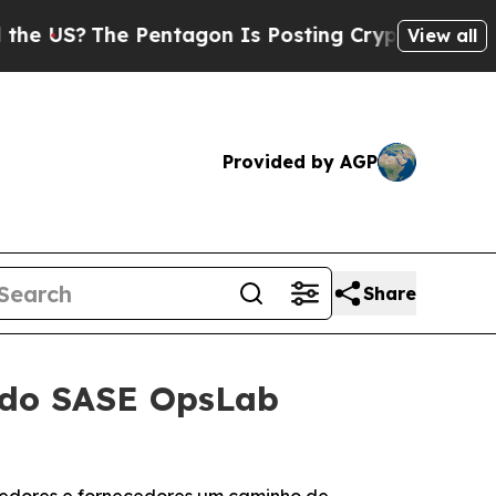
US?
The Pentagon Is Posting Cryptic Biblical Mes
View all
Provided by AGP
Share
 do SASE OpsLab