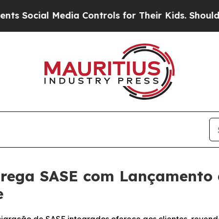
Social Media Controls for Their Kids. Should the 
trega SASE com Lançamento
e