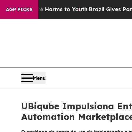
d to Abate Harms to Youth
Brazil Gives Parents 
AGP PICKS
Menu
UBiqube Impulsiona En
Automation Marketplac