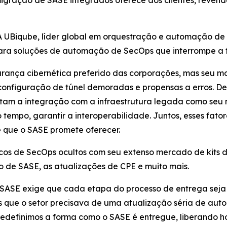
igração de SASE integrados oferece aos clientes, reven
UBiqube, líder global em orquestração e automação de in
ra soluções de automação de SecOps que interrompe a 
rança cibernética preferido das corporações, mas seu 
configuração de túnel demoradas e propensas a erros. D
am a integração com a infraestrutura legada como seu 
 tempo, garantir a interoperabilidade. Juntos, esses fat
e que o SASE promete oferecer.
cos de SecOps ocultos com seu extenso mercado de kits
o de SASE, as atualizações de CPE e muito mais.
 SASE exige que cada etapa do processo de entrega seja
nós que o setor precisava de uma atualização séria de au
definimos a forma como o SASE é entregue, liberando ho