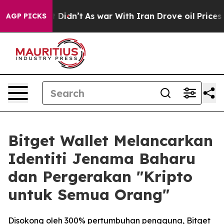
ll, it Didn’t
As war With Iran Drove oil Prices High
AGP PICKS
Bitget Wallet Melancarkan
Identiti Jenama Baharu
dan Pergerakan "Kripto
untuk Semua Orang"
Disokong oleh 300% pertumbuhan pengguna, Bitget