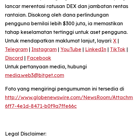
lancar merentasi ratusan DEX dan jambatan rentas
rantaian. Disokong oleh dana perlindungan
pengguna bernilai lebih $300 juta, ia memastikan
tahap keselamatan tertinggi untuk aset pengguna.
Untuk mendapatkan maklumat lanjut, layari:
X
|
Telegram
|
Instagram
|
YouTube
|
LinkedIn
|
TikTok
|
Discord
|
Facebook
Untuk pertanyaan media, hubungi
media.web3@bitget.com
Foto yang mengiringi pengumuman ini tersedia di
http://www.globenewswire.com/NewsRoom/Attachme
6ff7-4e1d-8471-b0f9a7ffe66c
Legal Disclaimer: