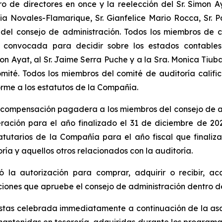
e directores en once y la reelección del Sr. Simon Ayat,
a Novales-Flamarique, Sr. Gianfelice Mario Rocca, Sr. P
 del consejo de administración. Todos los miembros de
convocada para decidir sobre los estados contables 
on Ayat, al Sr. Jaime Serra Puche y a la Sra. Monica Tiu
ité. Todos los miembros del comité de auditoría califi
orme a los estatutos de la Compañía.
ompensación pagadera a los miembros del consejo de admin
ción para el año finalizado el 31 de diciembre de 202
tutarios de la Compañía para el año fiscal que finaliz
oría y aquellos otros relacionados con la auditoría.
 la autorización para comprar, adquirir o recibir, ac
iones que apruebe el consejo de administración dentro del 
istas celebrada immediatamente a continuación de la as