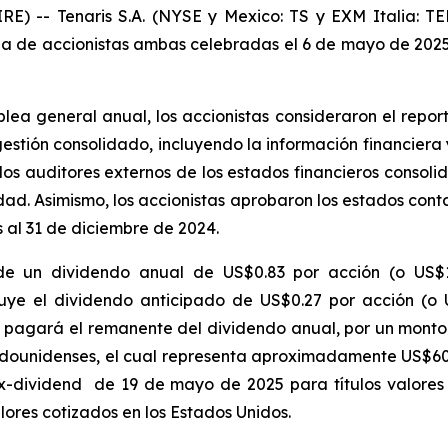
-- Tenaris S.A. (NYSE y Mexico: TS y EXM Italia: TE
ia de accionistas ambas celebradas el 6 de mayo de 2025
ea general anual, los accionistas consideraron el report
stión consolidado, incluyendo la información financiera y
e los auditores externos de los estados financieros conso
idad. Asimismo, los accionistas aprobaron los estados conta
 al 31 de diciembre de 2024.
de un dividendo anual de US$0.83 por acción (o US$1.
luye el dividendo anticipado de US$0.27 por acción (
s pagará el remanente del dividendo anual, por un monto
adounidenses, el cual representa aproximadamente US$60
x-dividend
de 19 de mayo de 2025 para títulos valores
ores cotizados en los Estados Unidos.