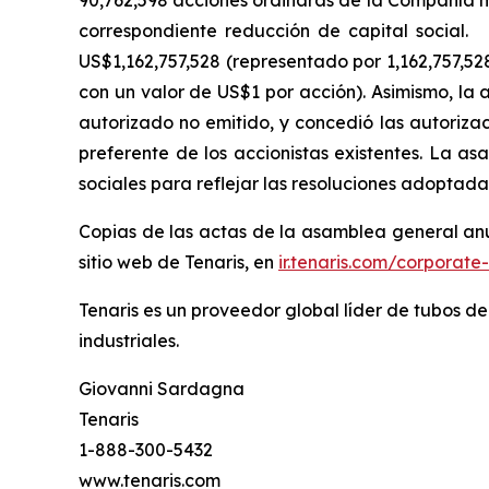
90,762,598 acciones ordinaras de la Compañía m
correspondiente reducción de capital social.
US$1,162,757,528 (representado por 1,162,757,52
con un valor de US$1 por acción). Asimismo, la 
autorizado no emitido, y concedió las autorizac
preferente de los accionistas existentes. La as
sociales para reflejar las resoluciones adoptada
Copias de las actas de la asamblea general anu
sitio web de Tenaris, en
ir.tenaris.com/corpora
Tenaris es un proveedor global líder de tubos de
industriales.
Giovanni Sardagna
Tenaris
1-888-300-5432
www.tenaris.com