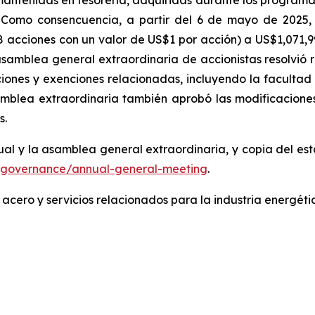
antenidas en tesorería, adquiridas durante los programa
 Como consencuencia, a partir del 6 de mayo de 2025, 
8 acciones con un valor de US$1 por acción) a US$1,071,9
asamblea general extraordinaria de accionistas resolvió r
iones y exenciones relacionadas, incluyendo la facultad d
amblea extraordinaria también aprobó las modificaciones 
s.
al y la asamblea general extraordinaria, y copia del est
te-governance/annual-general-meeting
.
 acero y servicios relacionados para la industria
energéti