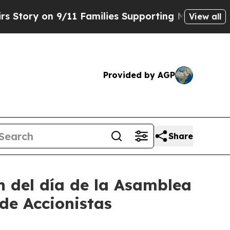
 on 9/11 Families Supporting Mamdani
Defusing 
View all
Provided by AGP
Share
n del día de la Asamblea
de Accionistas